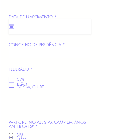
r
DATA DE NASCIMENTO
*
e
q
u
i
r
e
CONCELHO DE RESIDÊNCIA
d
O
FEDERADO
*
b
r
SIM
i
NÃO
g
SE SIM, CLUBE
a
t
ó
r
i
o
PARTICIPEI NO ALL STAR CAMP EM ANOS
ANTERIORES?
*
SIM
NÃO