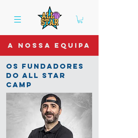
a nossa equipa
Os fundadores
do All Star
Camp