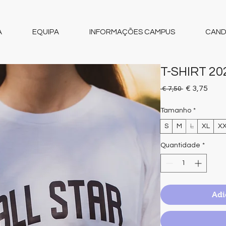
A
EQUIPA
INFORMAÇÕES CAMPUS
CAND
T-SHIRT 20
Preço
Preç
€ 3,75
 € 7,50 
normal
prom
Tamanho
*
S
M
L
XL
X
Quantidade
*
Adi