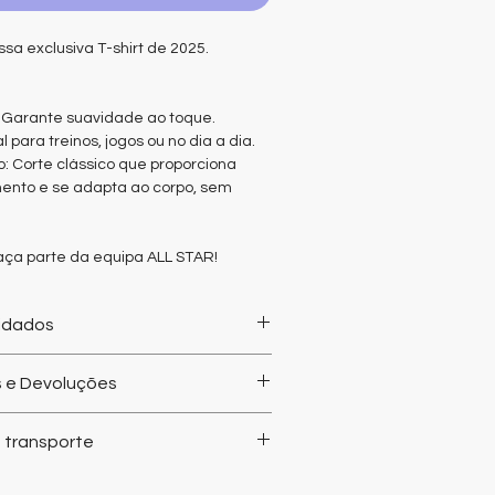
a exclusiva T-shirt de 2025.
: Garante suavidade ao toque.
l para treinos, jogos ou no dia a dia.
o: Corte clássico que proporciona
ento e se adapta ao corpo, sem
faça parte da equipa ALL STAR!
idados
s e Devoluções
 Branco.
ível em diversos tamanhos para
er trocas nem devoluções do
idades e estilos.
 transporte
e para sua casa! Existem custos